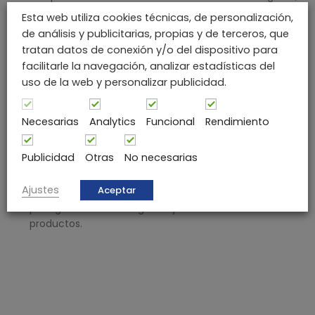
incluyendo:
Esta web utiliza cookies técnicas, de personalización,
de análisis y publicitarias, propias y de terceros, que
Diseño Personalizado:
Desarrollamos productos que
tratan datos de conexión y/o del dispositivo para
se adaptan a tus necesidades y especificaciones
facilitarle la navegación, analizar estadísticas del
únicas.
uso de la web y personalizar publicidad.
Eficiencia en el Proceso:
Nuestro enfoque integrado
y eficiente garantiza un desarrollo rápido y sin
Necesarias
Analytics
Funcional
Rendimiento
problemas de productos, desde la concepción hasta
la fabricación.
Publicidad
Otras
No necesarias
Control de Calidad:
Realizamos pruebas exhaustivas
Ajustes
Aceptar
y verificaciones de calidad en cada etapa del proceso
para garantizar la integridad y la fiabilidad de tus
productos.