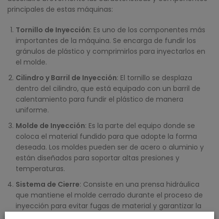
principales de estas máquinas:
Tornillo de Inyección
: Es uno de los componentes más
importantes de la máquina. Se encarga de fundir los
gránulos de plástico y comprimirlos para inyectarlos en
el molde.
Cilindro y Barril de Inyección
: El tornillo se desplaza
dentro del cilindro, que está equipado con un barril de
calentamiento para fundir el plástico de manera
uniforme.
Molde de Inyección
: Es la parte del equipo donde se
coloca el material fundido para que adopte la forma
deseada. Los moldes pueden ser de acero o aluminio y
están diseñados para soportar altas presiones y
temperaturas.
Sistema de Cierre
: Consiste en una prensa hidráulica
que mantiene el molde cerrado durante el proceso de
inyección para evitar fugas de material y garantizar la
precisión dimensional de la pieza.