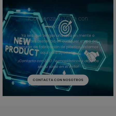
¡Comienza tu Viaje con
Nosotros!
Ya sea que tengas una idea en mente o
necesites asistencia en cualquier etapa del
proceso de fabricación de plástico, estamos
aquí para ayudarte.
¡Contacta con ECO Termoplásticos y déjanos
ser tu socio en el éxito!
CONTACTA CON NOSOTROS