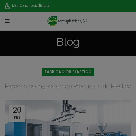
Menú accesibilidad
Blog
FABRICACIÓN PLÁSTICO
Proceso de Inyección de Productos de Plástico
20
FEB