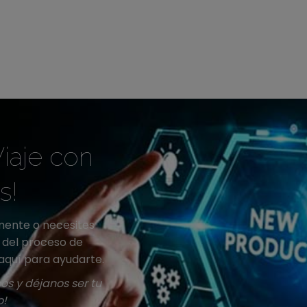
iaje con
s!
mente o necesites
a del proceso de
aquí para ayudarte.
s y déjanos ser tu
o!