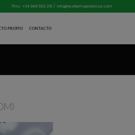
Tfno.:
+34 966 550 215
/
info@ecotermoplasticos.com
TO PROPIO
CONTACTO
POM)