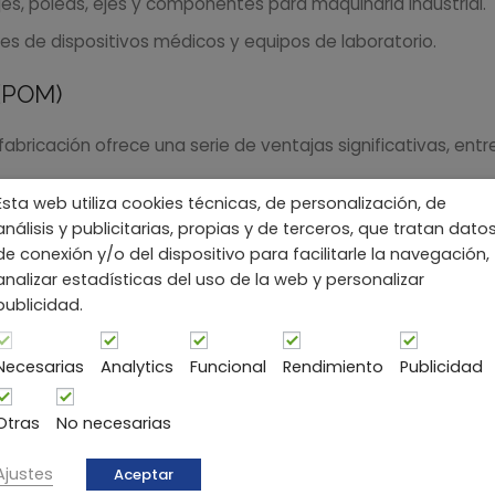
s, poleas, ejes y componentes para maquinaria industrial.
 de dispositivos médicos y equipos de laboratorio.
 (POM)
abricación ofrece una serie de ventajas significativas, entre
por su alta rigidez y resistencia al desgaste, lo que lo hace
Esta web utiliza cookies técnicas, de personalización, de
ica.
análisis y publicitarias, propias y de terceros, que tratan dato
de conexión y/o del dispositivo para facilitarle la navegación,
iciente de deslizamiento similar al del nylon, lo que lo hac
analizar estadísticas del uso de la web y personalizar
publicidad.
celente estabilidad dimensional, lo que significa que mant
Necesarias
Analytics
Funcional
Rendimiento
Publicidad
ar y trabajar, lo que permite la fabricación de componentes
Otras
No necesarias
Ajustes
Aceptar