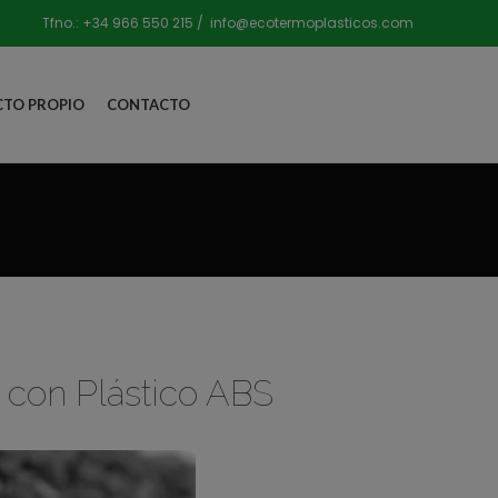
Tfno.:
+34 966 550 215
/
info@ecotermoplasticos.com
TO PROPIO
CONTACTO
 con Plástico ABS