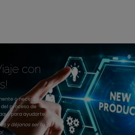
iaje con
s!
mente o necesites
a del proceso de
aquí para ayudarte.
s y déjanos ser tu
o!