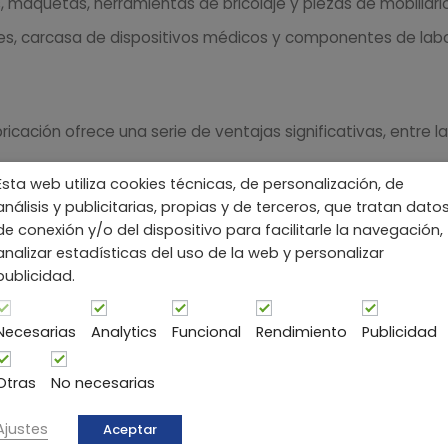
 maquetas, herramientas de bricolaje y piezas de mobiliario
, carcasa de dispositivos médicos y componentes de labo
icación ofrece una serie de ventajas significativas, entre la
 resistente al impacto, al desgaste y a la corrosión, lo que
Esta web utiliza cookies técnicas, de personalización, de
análisis y publicitarias, propias y de terceros, que tratan dato
de conexión y/o del dispositivo para facilitarle la navegación,
ar, moldear y termoformar, lo que permite la producción d
analizar estadísticas del uso de la web y personalizar
publicidad.
una buena capacidad para aceptar acabados superficiales,
 ideal para aplicaciones estéticas.
Necesarias
Analytics
Funcional
Rendimiento
Publicidad
 estabilidad dimensional, lo que significa que mantiene su
Otras
No necesarias
Ajustes
Aceptar