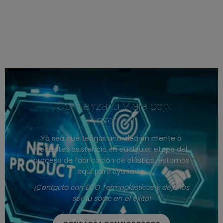
¡Comienza tu Viaje con
Nosotros!
Ya sea que tengas una idea en mente o
necesites asistencia en cualquier etapa del
proceso de fabricación de plástico, estamos
aquí para ayudarte.
¡Contacta con ECO Termoplásticos y déjanos
ser tu socio en el éxito!