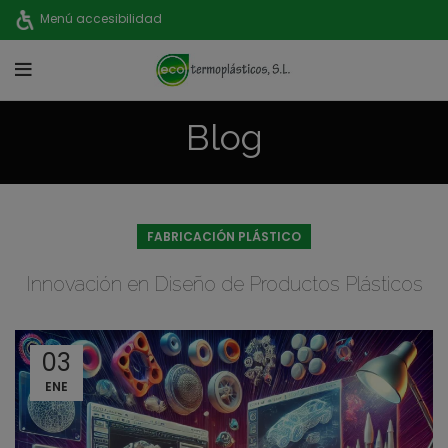
Menú accesibilidad
Blog
FABRICACIÓN PLÁSTICO
Innovación en Diseño de Productos Plásticos
03
ENE