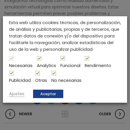
integramos tecnologías como realidad aumentada y
simulación virtual para optimizar nuestros diseños. Estas
herramientas permiten prever posibles problemas y
mejorar la eficiencia desde las etapas iniciales. Además,
Esta web utiliza cookies técnicas, de personalización,
ofrecemos a nuestros clientes una experiencia inmersiva,
de análisis y publicitarias, propias y de terceros, que
permitiéndoles interactuar con sus diseños en un entorno
tratan datos de conexión y/o del dispositivo para
virtual antes de proceder a la fabricación.
facilitarle la navegación, analizar estadísticas del
uso de la web y personalizar publicidad.
El diseño no es solo el primer paso; es la base de un
proceso que garantiza calidad y éxito en cada proyecto.
Desde la conceptualización hasta la producción en masa,
Necesarias
Analytics
Funcional
Rendimiento
nuestro enfoque innovador nos distingue como líderes en
la industria del plástico.
Publicidad
Otras
No necesarias
Ajustes
Aceptar
NEWER
OLDER